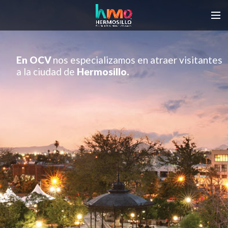
En OCV
nos especializamos en atraer visitantes
a la ciudad de
Hermosillo.